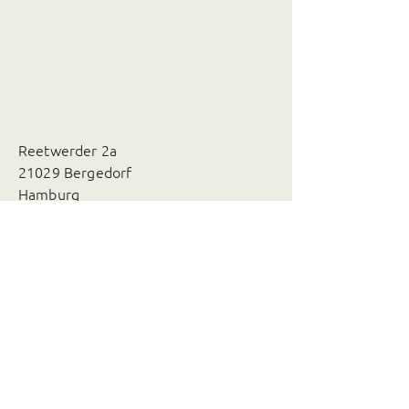
Reetwerder 2a
21029 Bergedorf
Hamburg
info@cafe-nourish.de
Montag 7:45 - 17:30
Dienstag geschlossen
Mittwoch 7:45 - 17:30
Donnerstag 7:45 - 17:30
Freitag 7:45 - 17:30
Samstag 9:00 - 17:30
Sonntag 9:00 - 17:30