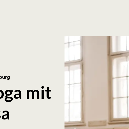
burg
oga mit
sa