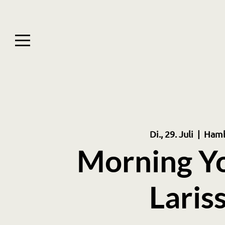
Di., 29. Juli
  |  
Ham
Morning Y
Laris