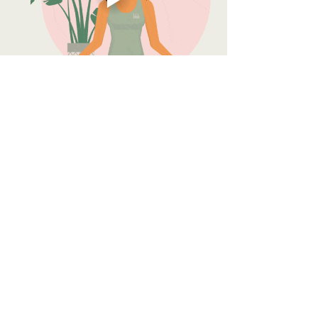
Reetwerder 2a
21029 Bergedorf
Hamburg
info@cafe-nourish.de