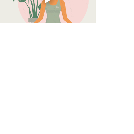
Reetwerder 2a
21029 Bergedorf
Hamburg
info@cafe-nourish.de